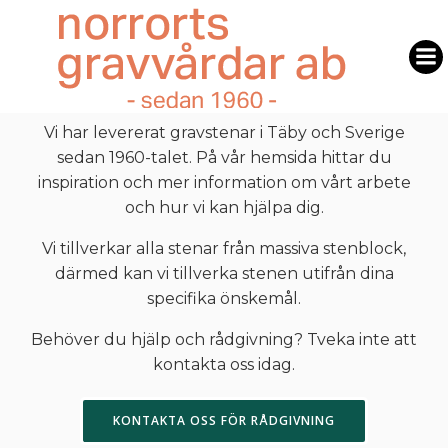
Hoppa
till
Gravstenar
innehåll
Köpa gravsten Täby
Vi har levererat gravstenar i Täby och Sverige
sedan 1960-talet. På vår hemsida hittar du
inspiration och mer information om vårt arbete
och hur vi kan hjälpa dig.
Vi tillverkar alla stenar från massiva stenblock,
därmed kan vi tillverka stenen utifrån dina
specifika önskemål.
Behöver du hjälp och rådgivning? Tveka inte att
kontakta oss idag.
KONTAKTA OSS FÖR RÅDGIVNING