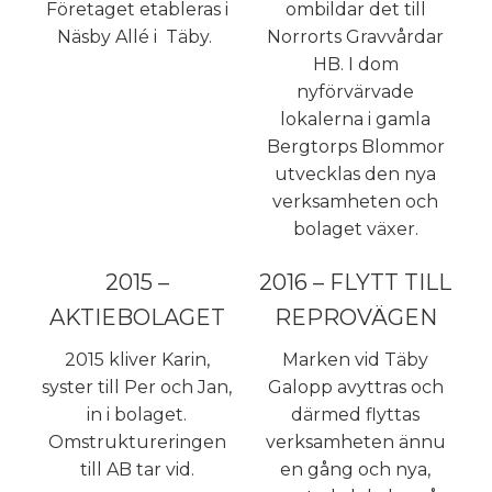
Företaget etableras i
ombildar det till
Näsby Allé i Täby.
Norrorts Gravvårdar
HB. I dom
nyförvärvade
lokalerna i gamla
Bergtorps Blommor
utvecklas den nya
verksamheten och
bolaget växer.
2015 –
2016 – FLYTT TILL
AKTIEBOLAGET
REPROVÄGEN
2015 kliver Karin,
Marken vid Täby
syster till Per och Jan,
Galopp avyttras och
in i bolaget.
därmed flyttas
Omstruktureringen
verksamheten ännu
till AB tar vid.
en gång och nya,