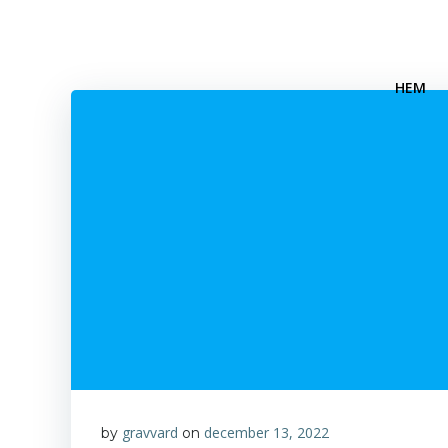
Hoppa
till
innehåll
HEM
gravvard
december 13, 2022
by
on