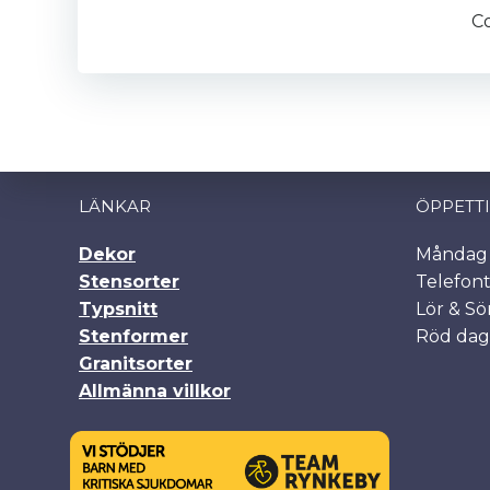
navigation
C
LÄNKAR
ÖPPETT
Dekor
Måndag -
Stensorter
Telefont
Typsnitt
Lör & Sö
Stenformer
Röd dag
Granitsorter
Allmänna villkor