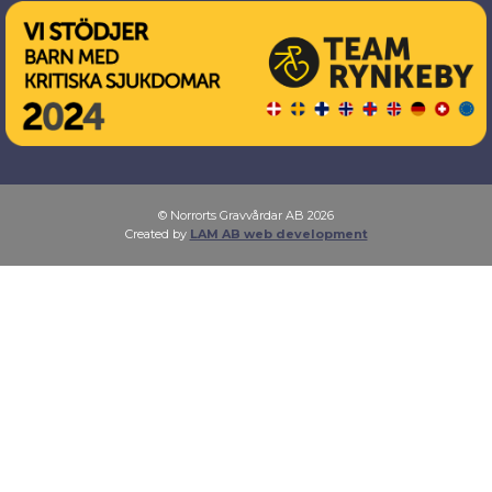
© Norrorts Gravvårdar AB 2026
Created by
LAM AB web development