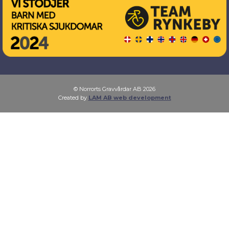
© Norrorts Gravvårdar AB 2026
Created by
LAM AB web development