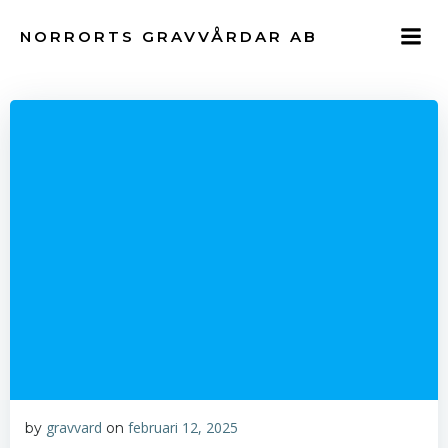
Hoppa
till
NORRORTS GRAVVÅRDAR AB
innehåll
gravvard
februari 12, 2025
by
on