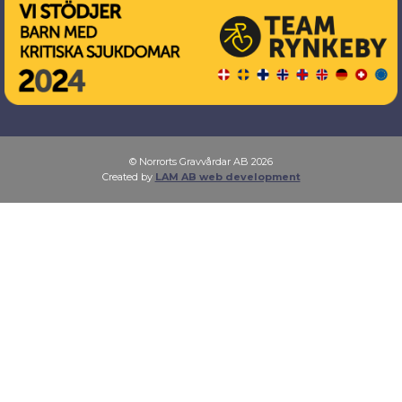
© Norrorts Gravvårdar AB 2026
Created by
LAM AB web development